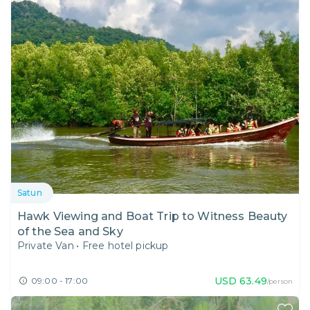
Satun
Hawk Viewing and Boat Trip to Witness Beauty
of the Sea and Sky
Private Van
•
Free hotel pickup
USD
63.49
09:00 - 17:00
/person