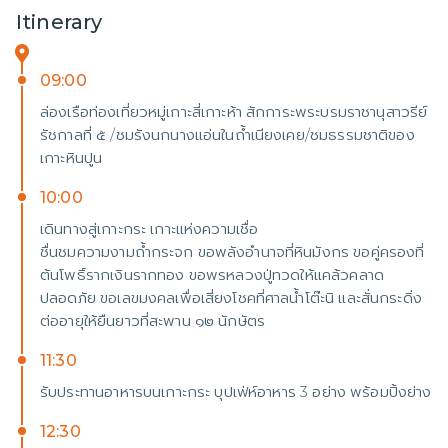
Itinerary
09:00
ล่องเรือท่องเที่ยวหมู่เกาะสี่เกาะห้า สักการะพระบรมราชานุสาวรีย์
รัชกาลที่ ๕ /ชมรังนกนางแอ่นในถ้ำเนียงเคย/ชมธรรมชาติของ
เกาะหินปูน
10:00
เดินทางสู่เกาะกระ เกาะแห่งความเชื่อ
ชื่นชมความงามถ้ำกระจก ขอพลังอำนาจที่หินมังกร ขอคู่ครองที่
ต้นโพธิ์รากเงินรากทอง ขอพรหลวงปู่ทวดให้แคล้วคลาด
ปลอดภัย ขอเลขมงคลเพื่อเสี่ยงโชคที่ศาลน้ำโต๊ะนิ และสั่นกระดิ่ง
ต่ออายุให้ยืนยาวที่สะพาน ๑๒ นักษัตร
11:30
รับประทานอาหารบนเกาะกระ บุปเฟ่ห์อาหาร 3 อย่าง พร้อมปิ้งย่าง
12:30