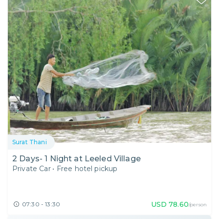
Surat Thani
2 Days- 1 Night at Leeled Village
Private Car
•
Free hotel pickup
USD
78.60
07:30 - 13:30
/person