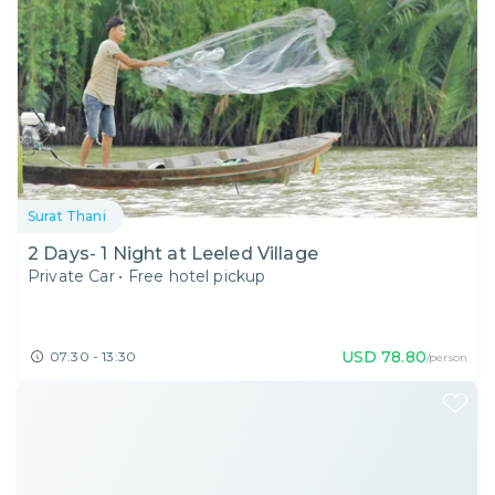
Surat Thani
2 Days- 1 Night at Leeled Village
Private Car
•
Free hotel pickup
USD
78.80
07:30 - 13:30
/person