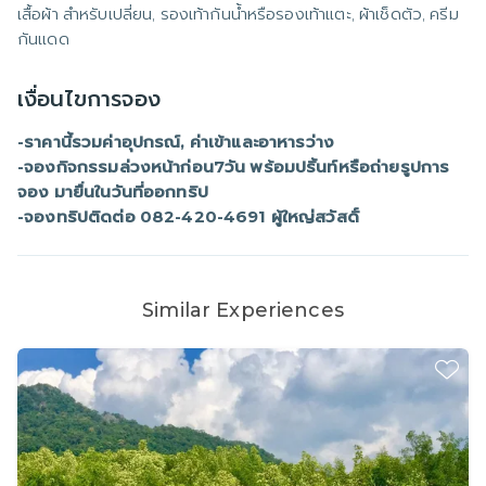
เสื้อผ้า สำหรับเปลี่ยน, รองเท้ากันน้ำหรือรองเท้าแตะ, ผ้าเช็ดตัว, ครีม
กันแดด
เงื่อนไขการจอง
-ราคานี้รวมค่าอุปกรณ์, ค่าเข้าและอาหารว่าง
-จองกิจกรรมล่วงหน้าก่อน7วัน พร้อมปริ้นท์หรือถ่ายรูปการ
จอง มายื่นในวันที่ออกทริป
-จองทริปติดต่อ 082-420-4691 ผู้ใหญ่สวัสดิ์
Similar Experiences