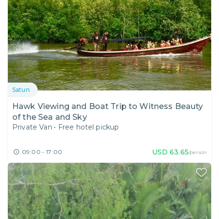
Satun
Hawk Viewing and Boat Trip to Witness Beauty
of the Sea and Sky
Private Van
•
Free hotel pickup
USD
63.65
09:00 - 17:00
/person