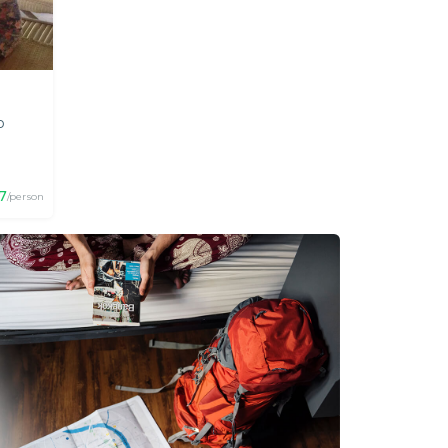
p
7
/person