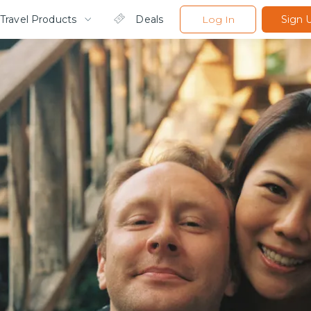
Travel Products
Deals
Log In
Sign 