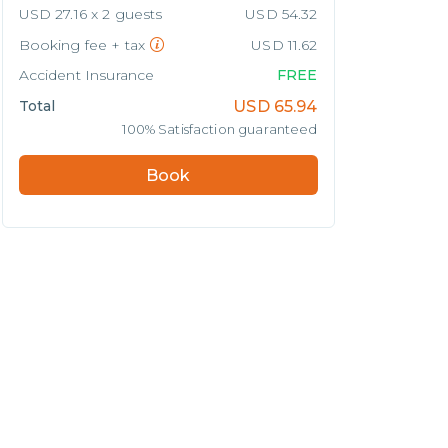
USD 27.16 x 2 guests
USD 54.32
Booking fee + tax
USD 11.62
Accident Insurance
FREE
Total
USD
65.94
100% Satisfaction guaranteed
Book