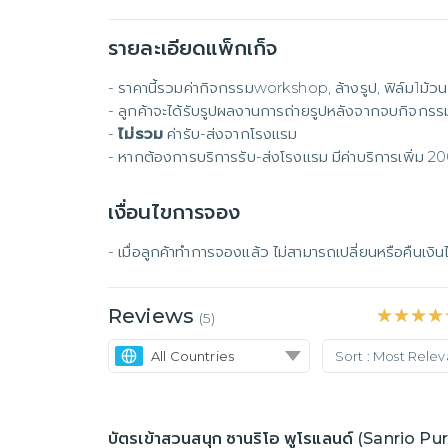
รายละเอียดแพ็กเก็จ
- ราคานี้รวมค่ากิจกรรมworkshop, ล้างรูป, ฟิล์ม1ม้วน,
- ลูกค้าจะได้รับรูปผลงานการถ่ายรูปหลังจากจบกิจก
- 
ไม่รวม
 ค่ารับ-ส่งจากโรงแรม 

- หากต้องการบริการรับ-ส่งโรงแรม มีค่าบริการเพิ่ม 2
เงื่อนไขการจอง
- เมื่อลูกค้าทำการจองแล้ว ไม่สามารถเปลี่ยนหรือคืนเงินไ
Reviews
★★★★
★★★★
(
5
)
All Countries
Sort :
Most Rele
บัตรเข้าสวนสนุก ซานริโอ พูโรแลนด์ (Sanrio Pu