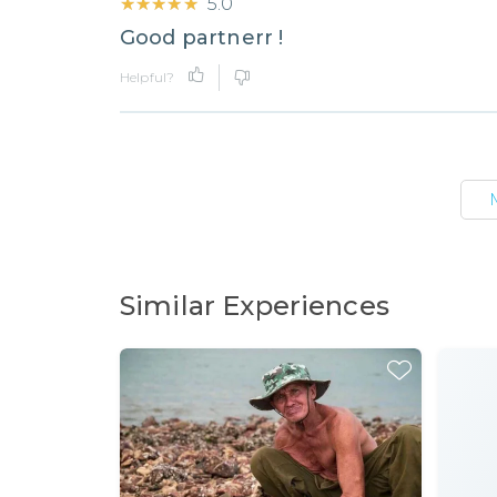
★★★★★
★★★★★
5.0
Good partnerr !
Helpful?
Similar Experiences