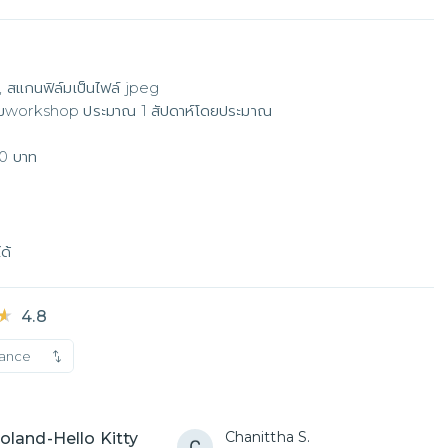
 สแกนฟิล์มเป็นไฟล์ jpeg 

รรมworkshop ประมาณ 1 สัปดาห์โดยประมาณ

00 บาท
ด้
★
★
4.8
vance
Chanittha S.
roland-Hello Kitty