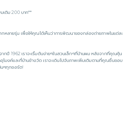
พิ่มเติม 200 บาท**
ลากหลายรุ่น เพื่อให้คุณได้เห็นว่าการพัฒนาของกล่องถ่ายภาพในแต่ละ
ากปี 1962 เราจะเริ้มต้นง่ายๆในสวนเล็กๆที่บ้านผม หลังจากที่คุณคุ้น
โมงค์และที่บ้านข้างวัด เราจะเดินไปจับภาพเพิ่มเติมตามที่คุณชื่นชอบ
น้นๆทุกชอร์ต!