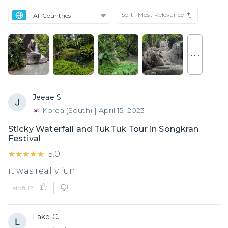
Sort :
Most Relevance
. . .
Jeeae S.
Korea (South)
|
April 15, 2023
Sticky Waterfall and TukTuk Tour in Songkran
Festival
★★★★★
★★★★★
5.0
it was really fun
Helpful?
Lake C.