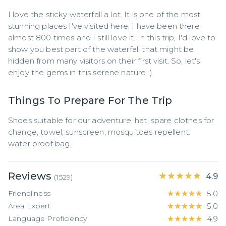
I love the sticky waterfall a lot. It is one of the most 
stunning places I've visited here. I have been there 
almost 800 times and I still love it. In this trip, I'd love to 
show you best part of the waterfall that might be 
hidden from many visitors on their first visit. So, let's 
enjoy the gems in this serene nature :)
Things To Prepare For The Trip
Shoes suitable for our adventure, hat, spare clothes for 
change, towel, sunscreen, mosquitoes repellent.

water proof bag.
Reviews
★★★★★
★★★★★
4.9
(
1529
)
Friendliness
★★★★★
★★★★★
5.0
Area Expert
★★★★★
★★★★★
5.0
Language Proficiency
★★★★★
★★★★★
4.9