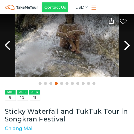
Contact Us
USD
AUG
AUG
AUG
9
10
11
Sticky Waterfall and TukTuk Tour in
Songkran Festival
Chiang Mai