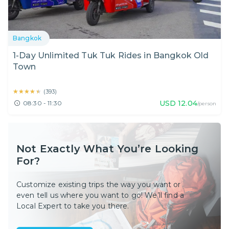
Bangkok
1-Day Unlimited Tuk Tuk Rides in Bangkok Old
Town
★★★★★
★★★★★
(
393
)
USD
12.04
08:30 - 11:30
/person
Not Exactly What You’re Looking
For?
Customize existing trips the way you want or
even tell us where you want to go! We’ll find a
Local Expert to take you there.