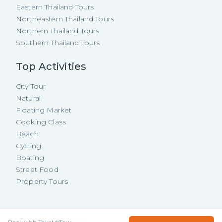
Eastern Thailand Tours
Northeastern Thailand Tours
Northern Thailand Tours
Southern Thailand Tours
Top Activities
City Tour
Natural
Floating Market
Cooking Class
Beach
Cycling
Boating
Street Food
Property Tours
Copyright ©
2026
TakeMeTour Pte.
USD
60.35
/
Person