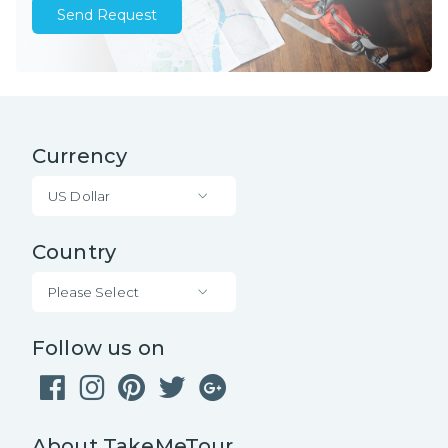
Send Request
Currency
US Dollar
Country
Please Select
Follow us on
About TakeMeTour