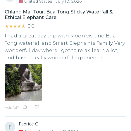
United States
|
July 10, 2026
Chiang Mai Tour: Bua Tong Sticky Waterfall &
Ethical Elephant Care
★★★★★
★★★★★
5.0
I had a great day trip with Moon visiting Bua
Tong waterfall and Smart Elephants Family. Very
wonderful day where I got to relax, learn a lot,
and have a really wonderful experience!
Helpful?
Fabrice G.